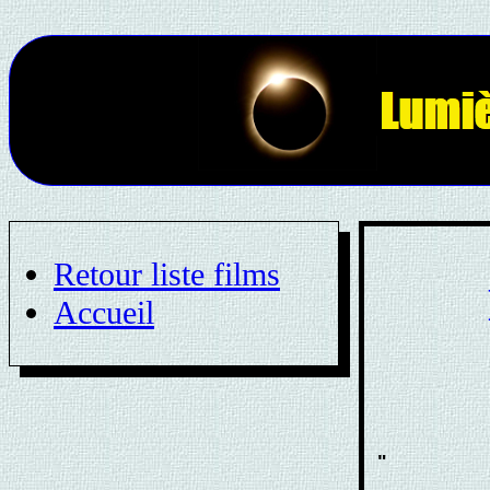
Retour liste films
Accueil
"