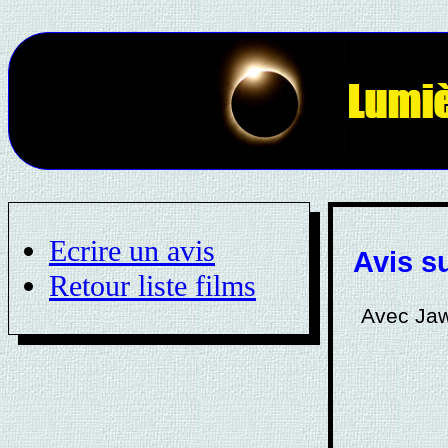
Ecrire un avis
Avis s
Retour liste films
Avec Jaws